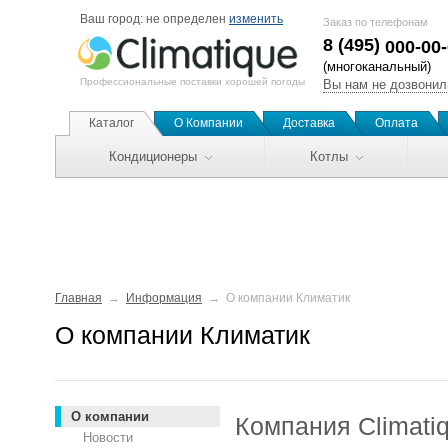
Ваш город:
не определен
изменить
Заказ по телефонам
8 (495)
000-00
(многоканальный)
Профессиональные поставки хорошей погоды
Вы нам не дозвонил
Каталог
О Компании
Доставка
Оплата
Кондиционеры
Котлы
Главная
Информация
О компании Климатик
О компании Климатик
О компании
Компания Climati
Новости