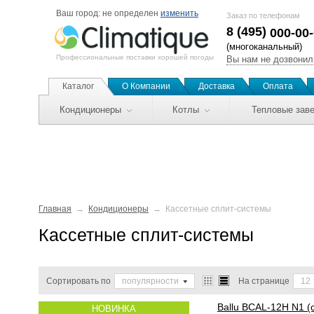
Ваш город:
не определен
изменить
Заказ по телефонам
8 (495)
000-00
(многоканальный)
Профессиональные поставки хорошей погоды
Вы нам не дозвонил
Каталог
О Компании
Доставка
Оплата
Кондиционеры
Котлы
Тепловые зав
Главная
Кондиционеры
Кассетные сплит-системы
Кассетные сплит-системы
Сортировать по
популярности
На странице
12
Ballu
BCAL-12H N1 (
НОВИНКА