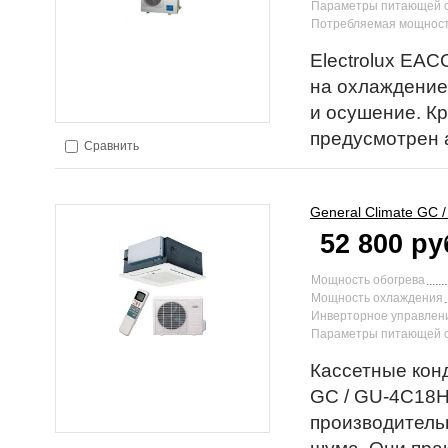
Параметры питающей 
Потребляемая мощност
Electrolux EAC
на охлаждение
и осушение. К
предусмотрен 
Сравнить
General Climate
GC 
52 800 ру
Мощность обогрева
Мощность охлаждения
Инверторное управлен
Параметры питающей 
Кассетные кон
GC / GU-4C18H
производитель