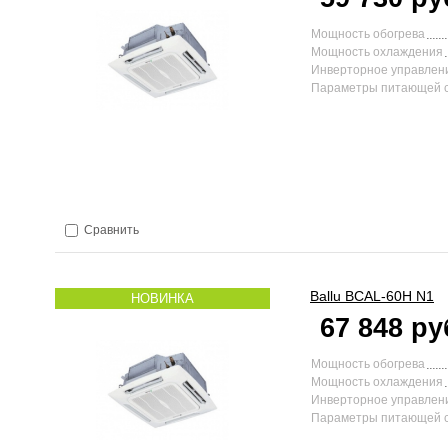
Мощность обогрева
Мощность охлаждения
Инверторное управлен
Параметры питающей 
Сравнить
Ballu
BCAL-60H N1
НОВИНКА
67 848 ру
Мощность обогрева
Мощность охлаждения
Инверторное управлен
Параметры питающей 