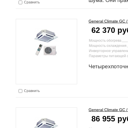
шума. Они пра
Сравнить
General Climate
GC 
62 370 ру
Мощность обогрева
Мощность охлаждения
Инверторное управлен
Параметры питающей 
Четырехпоточ
Сравнить
General Climate
GC 
86 955 ру