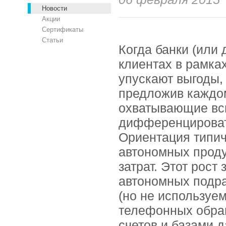
Новости
Акции
Сертификаты
Статьи
Когда банки (или
клиентах в рамка
упускают выгоды,
предложив каждом
охватывающие вс
дифференцировать
Ориентация типич
автономных проду
затрат. Этот рост
автономных подр
(но не используе
телефонных обра
счетов и базами д