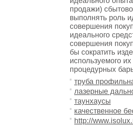
идеального опыта
продажи) сбытово
выполнять роль 
совершения покуп
идеального средс
совершения покуп
бы сократить изд
используемого их
процедурных барье
труба профильн
лазерные дальн
таунхаусы
качественное б
http://www.isolux