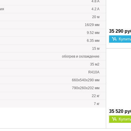
4.8 A
ния
4.2 A
20 м
16/29 мм
35 290 ру
9.52 мм
Купит
6.35 мм
15 м
обогрев и охлаждение
35 м2
R410A
660x540x290 мм
790x260x202 мм
22 кг
7 кг
35 520 ру
Купит