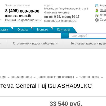
Заказ по телефонам
адрес:
Адре
Москва, ул. Голубинская, вл.8, стр.1
8 (495)
Onli
000-00-00
Филиал в Коломне
Дост
(многоканальный)
пн-пт: 9-19, склад 10-19
ы
Сер
Вы нам не дозвонились?
support2015@rambler.ru
ставка
Оплата
Монтаж
Контакты
Отопление и водоснабжение
Тепловые завесы и пуш
яция
Кондиционеры
Настенные сплит-системы
General Fujitsu
тема General Fujitsu ASHA09LKC
33 540 руб.