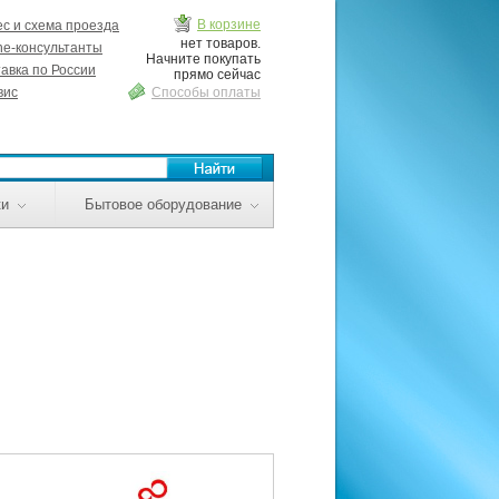
В корзине
с и схема проезда
нет товаров.
ne-консультанты
Начните покупать
авка по России
прямо сейчас
вис
Способы оплаты
ки
Бытовое оборудование