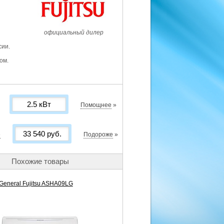
официальный дилер
сии.
ом.
Помощнее
»
е
Подороже
»
Похожие товары
General Fujitsu ASHA09LG