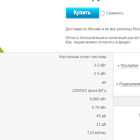
Сравнить
Доставка по Москве и во все регионы Рос
Оплата безналичным и наличным расчет
Юр. лицам можно оплатить в кредит.
Настенная сплит-система
3.2 кВт
«
Послабее
2.5 кВт
да
«
Подешевл
230/50/1 фаза В/Гц
0.885 кВт
0.78 кВт
45 дБ
21 дБ
710 м3/час