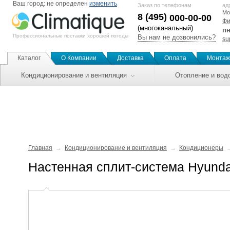
Ваш город:
не определен
изменить
Заказ по телефонам
ад
Мо
8 (495)
000-00-00
Фи
(многоканальный)
пн
Профессиональные поставки хорошей погоды
Вы нам не дозвонились?
su
Каталог
О Компании
Доставка
Оплата
Монтаж
Кондиционирование и вентиляция
Отопление и вод
Главная
Кондиционирование и вентиляция
Кондиционеры
Настенная сплит-система Hyun