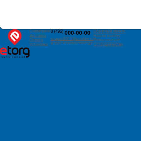
О компании
8 (495)
Обратный звонок
000-00-00
Доставка
Нашли ошибку
support2015@rambler.ru
Оплата
Пожаловаться
Адрес и схема проезда
Установка
Сотрудничество