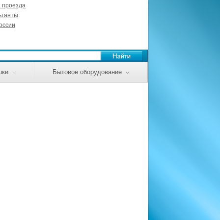
а проезда
ьтанты
оссии
шки
Бытовое оборудование