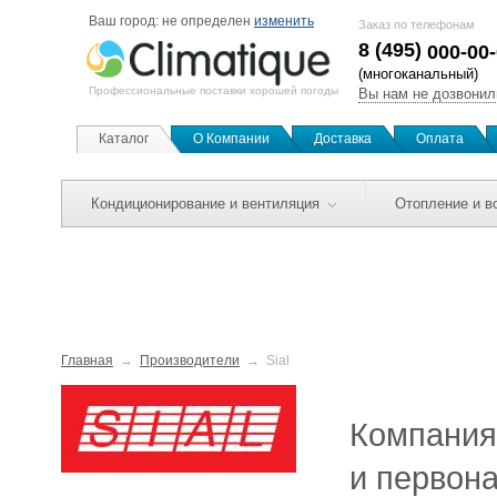
Ваш город:
не определен
изменить
Заказ по телефонам
8 (495)
000-00
(многоканальный)
Профессиональные поставки хорошей погоды
Вы нам не дозвонил
Каталог
О Компании
Доставка
Оплата
Кондиционирование и вентиляция
Отопление и в
Главная
Производители
Sial
Компания 
и первон