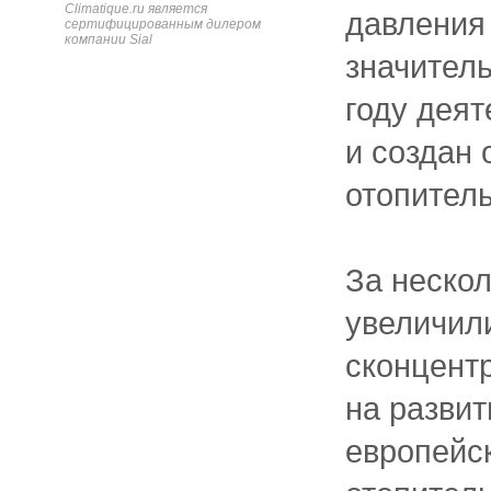
Climatique.ru является
давления 
сертифицированным дилером
компании Sial
значитель
году дея
и создан
отопител
За нескол
увеличили
сконцент
на развит
европейс