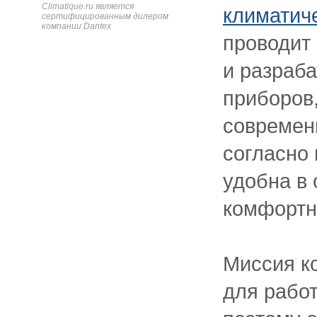
Climatique.ru является
климатич
сертифицированным дилером
компании Dantex
проводит
и разраб
приборов
современ
согласно
удобна в
комфортн
Миссия к
для работ