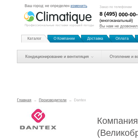
Ваш город:
не определен
изменить
Заказ по телефонам
8 (495)
000-00
(многоканальный)
Профессиональные поставки хорошей погоды
Вы нам не дозвонил
Каталог
О Компании
Доставка
Оплата
Кондиционирование и вентиляция
Отопление и в
Главная
Производители
Dantex
Компания 
(Великоб